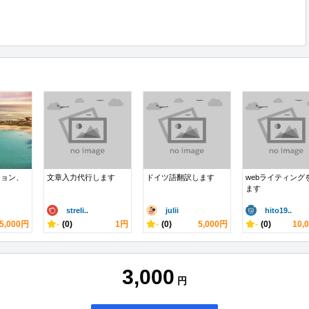
ション、
文章入力代行します
ドイツ語翻訳します
webライティング
ます
streli..
julii
hito19..
5,000円
-
(0)
1円
-
(0)
5,000円
-
(0)
10,
3,000
円