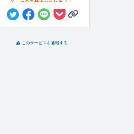
このサービスを通報する
"勝てる"銘柄選定&エン
建築、設備の手描き図
初心者ですが一生懸命
A
トリー...
面をCAD...
がんばります
行.
tadm
こだとも
チルa418
-
(0)
4,000円
-
(0)
10,000円
-
(0)
10,000円