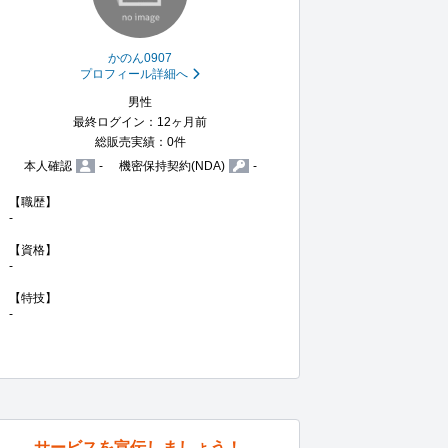
かのん0907
プロフィール詳細へ
男性
最終ログイン：12ヶ月前
総販売実績：0件
本人確認
-
機密保持契約(NDA)
-
【職歴】

-

【資格】

-

【特技】

-
サービスを宣伝しましょう！