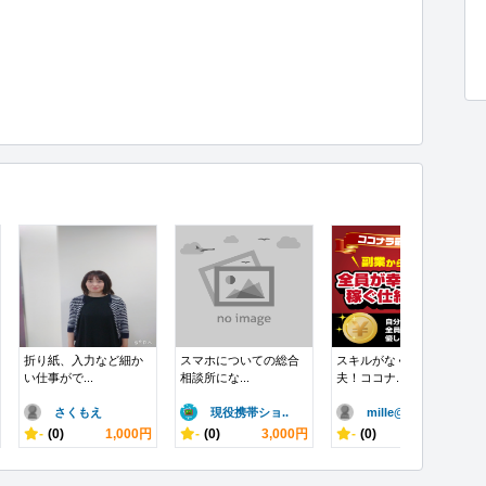
折り紙、入力など細か
スマホについての総合
スキルがなくても大丈
い仕事がで...
相談所にな...
夫！ココナ...
さくもえ
現役携帯ショ..
mille@..
-
(0)
1,000円
-
(0)
3,000円
-
(0)
10,000円