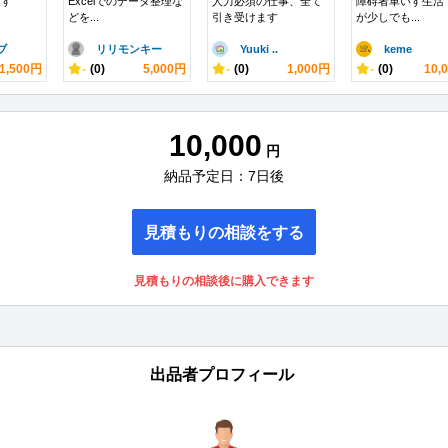
ます
Excelでのデータ整理な
人力必須の仕事、全て
障碍者車いす生活
どを...
引き受けます
が少しでも...
ブ
リリモンキー
Yuuki ..
keme
1,500円
-
(0)
5,000円
-
(0)
1,000円
-
(0)
10,
10,000
円
納品予定日：7日後
見積もりの相談をする
見積もりの相談後に購入できます
出品者プロフィール