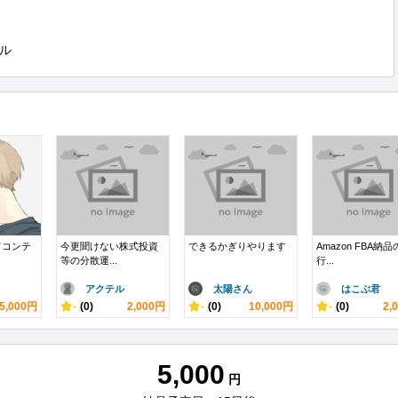
ル
てコンテ
今更聞けない株式投資
できるかぎりやります
Amazon FBA納
等の分散運...
行...
アクテル
太陽さん
はこぶ君
5,000円
-
(0)
2,000円
-
(0)
10,000円
-
(0)
2,
5,000
円