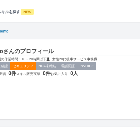
スキルを探す
NEW
sento
entoさんのプロフィール
週の作業時間：10 ~ 20時間以下
女性
20代後半
サービス
事務職
未確認
セキュリティ
NDA未締結
電話認証
INVOICE
0件
0件
0人
実績
スキル販売実績
お気に入り