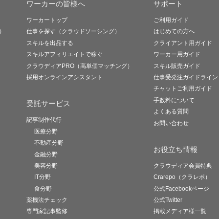
ワーカーの皆様へ
サポート
ワーカートップ
ご利用ガイド
）
仕事を探す（クラウドソーシング）
はじめての方へ
スキルを出品する
クライアント用ガイド
スキルアフィリエイトで稼ぐ
ワーカー用ガイド
クラウディアPRO（高単価マッチング）
スキル販売ガイド
採用オンラインアシスタント
仕事受発注ガイドライン
チャットご利用ガイド
手数料について
受託サービス
よくある質問
記事制作代行
お問い合わせ
医療分野
不動産分野
お役立ち情報
金融分野
美容分野
クラウディア会員特典
IT分野
Crarepo（クラレポ）
食分野
公式Facebookページ
薬機法チェック
公式Twitter
専門家記事監修
掲載メディア様一覧