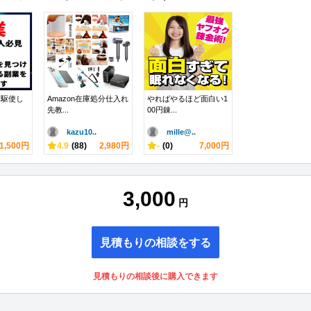
を駆使し
Amazon在庫処分仕入れ
やればやるほど面白い1
先教...
00円錬...
kazu10..
mille@..
1,500円
4.9
(88)
2,980円
-
(0)
7,000円
3,000
円
見積もりの相談をする
見積もりの相談後に購入できます