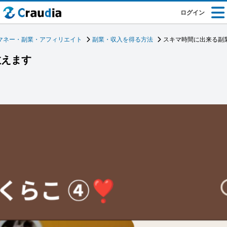
ログイン
マネー・副業・アフィリエイト
副業・収入を得る方法
スキマ時間に出来る副
教えます