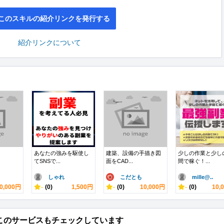
このスキルの紹介リンクを発行する
紹介リンクについて
あなたの強みを駆使し
建築、設備の手描き図
少しの作業と少し
てSNSで...
面をCAD...
間で稼ぐ！...
しゃれ
こだとも
mille@..
0,000円
-
(0)
1,500円
-
(0)
10,000円
-
(0)
10,
このサービスもチェックしています