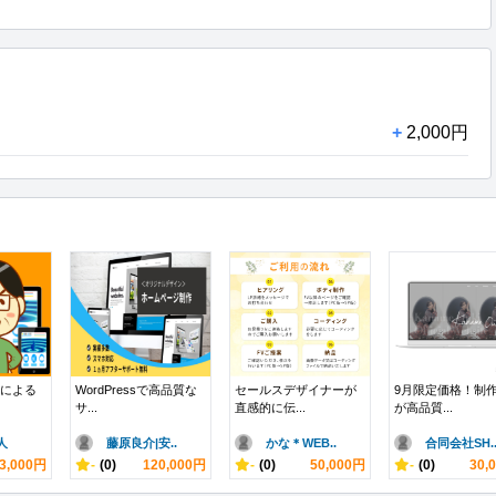
+
2,000円
s」による
WordPressで高品質な
セールスデザイナーが
9月限定価格！制
サ...
直感的に伝...
が高品質...
人
藤原良介|安..
かな＊WEB..
合同会社SH.
3,000円
-
(0)
120,000円
-
(0)
50,000円
-
(0)
30,