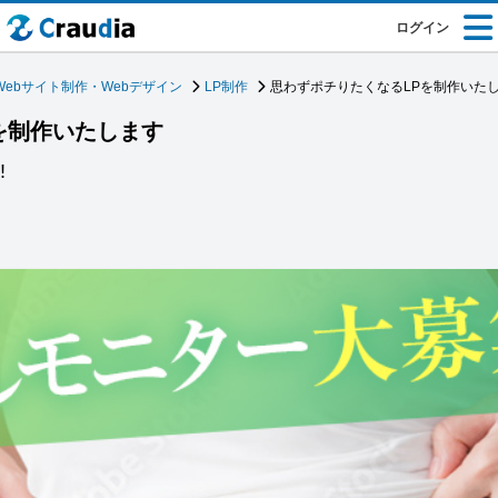
ログイン
Webサイト制作・Webデザイン
LP制作
思わずポチりたくなるLPを制作いた
を制作いたします
‼