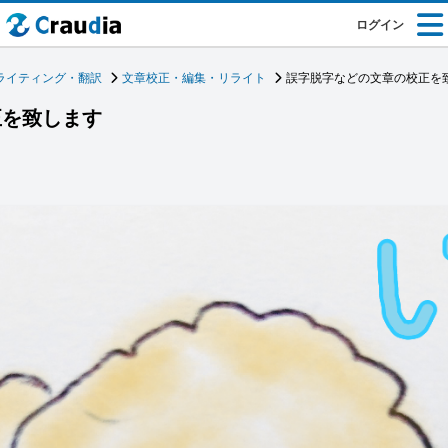
ログイン
ライティング・翻訳
文章校正・編集・リライト
誤字脱字などの文章の校正を
正を致します