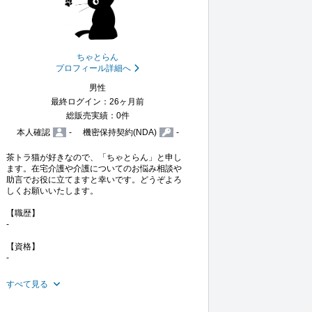
ちゃとらん
プロフィール詳細へ
男性
最終ログイン：26ヶ月前
総販売実績：0件
本人確認
-
機密保持契約(NDA)
-
茶トラ猫が好きなので、「ちゃとらん」と申し
ます。在宅介護や介護についてのお悩み相談や
助言でお役に立てますと幸いです。どうぞよろ
しくお願いいたします。

【職歴】

-

【資格】

-

すべて見る