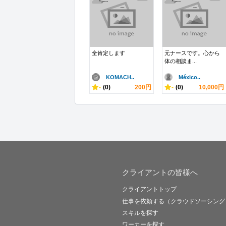
全肯定します
元ナースです。心から
体の相談ま...
KOMACH..
México..
-
(0)
200円
-
(0)
10,000円
クライアントの皆様へ
クライアントトップ
仕事を依頼する（クラウドソーシング
スキルを探す
ワーカーを探す