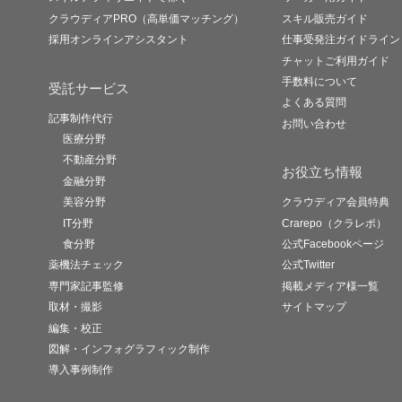
クラウディアPRO（高単価マッチング）
スキル販売ガイド
採用オンラインアシスタント
仕事受発注ガイドライン
チャットご利用ガイド
手数料について
受託サービス
よくある質問
記事制作代行
お問い合わせ
医療分野
不動産分野
お役立ち情報
金融分野
美容分野
クラウディア会員特典
IT分野
Crarepo（クラレポ）
食分野
公式Facebookページ
薬機法チェック
公式Twitter
専門家記事監修
掲載メディア様一覧
取材・撮影
サイトマップ
編集・校正
図解・インフォグラフィック制作
導入事例制作