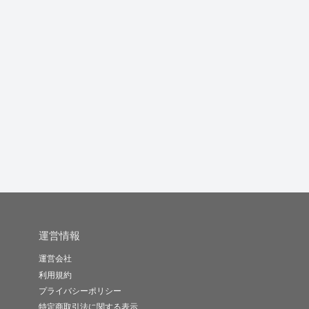
他人です 他人だからこ
育児・介護にお疲れの
相手の立場にたった考
そ何でも...
方、相談聞...
え方を心が...
イーストアッ..
そそそそそ
tohyap..
-
(0)
1,000円
-
(0)
1,000円
-
(0)
10,000円
運営情報
運営会社
利用規約
プライバシーポリシー
特定商取引法に関する表示