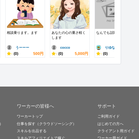
相談乗ります。ます
あなたの心の重さ軽く
なんでも話聞きます
します
うーーー
cocco
りゆな
-
(0)
500円
-
(0)
5,000円
-
(0)
500円
ワーカーの皆様へ
サポート
ワーカートップ
ご利用ガイド
）
仕事を探す（クラウドソーシング）
はじめての方へ
スキルを出品する
クライアント用ガイド
スキルアフィリエイトで稼ぐ
ワーカー用ガイド