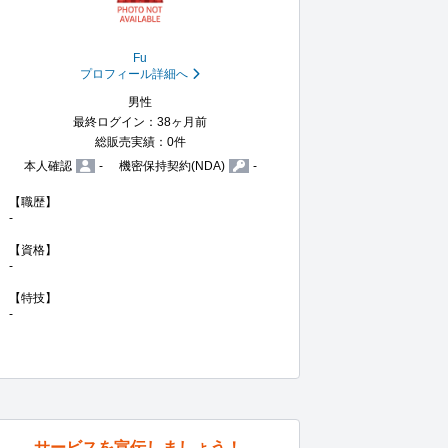
Fu
プロフィール詳細へ
男性
最終ログイン：38ヶ月前
総販売実績：0件
本人確認
-
機密保持契約(NDA)
-
【職歴】

-

【資格】

-

【特技】

-
サービスを宣伝しましょう！