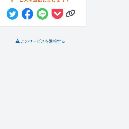
このサービスを通報する
1人１つに寄り添うプロ
見やすい・伝わるチラ
【教育系に特化】パン
Y
ダクトの...
シ作成します
フレット制...
ル
CrustD..
isDESI..
Archim..
-
(0)
50,000円
-
(0)
8,000円
-
(0)
1,000,000円