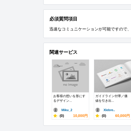
必須質問項目
迅速なコミュニケーションが可能ですので
関連サービス
お客様の想いを形にす
ガイドライン付帯／価
るデザイン...
値を引き出...
Miku_2
Xlebre..
-
(0)
10,000円
-
(0)
60,000円