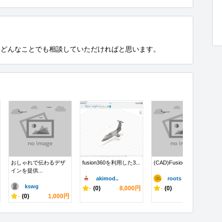
、どんなことでも相談していただければと思います。
おしゃれで伝わるデザ
fusion360を利用した3...
(CAD)Fusion360で...
インを提供...
akimod..
roots ..
kswg
-
(0)
8,000円
-
(0)
36,900円
-
(0)
1,000円