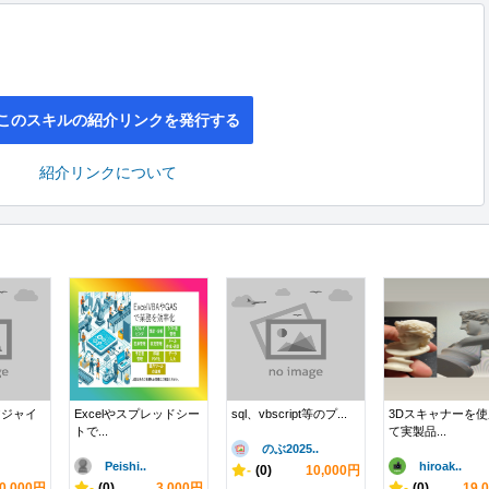
このスキルの紹介リンクを発行する
紹介リンクについて
アジャイ
Excelやスプレッドシー
sql、vbscript等のプ...
3Dスキャナーを
トで...
て実製品...
のぶ2025..
Peishi..
hiroak..
-
(0)
10,000円
0,000円
-
(0)
3,000円
-
(0)
19,