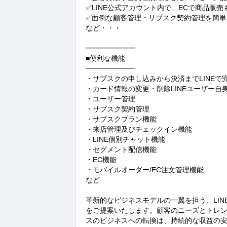
✅LINE公式アカウント内で、ECで商品販売
✅面倒な顧客管理・サブスク契約管理を簡単
など・・・

━━━━━━━

■便利な機能

━━━━━━━

・サブスクの申し込みから決済までLINEで完
・カード情報の変更・削除LINEユーザー自身
・ユーザー管理

・サブスク契約管理

・サブスクプラン機能

・来店管理及びチェックイン機能

・LINE個別チャット機能

・セグメント配信機能

・EC機能

・モバイルオーダー/EC注文管理機能

など

革新的なビジネスモデルの一翼を担う、LI
をご提案いたします。顧客のニーズとトレ
スのビジネスへの転換は、持続的な収益の安