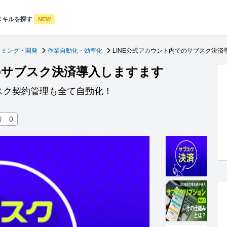
スキルを探す
NEW
ラミング・開発
作業自動化・効率化
LINE公式アカウント内でのサブスク決済
のサブスク決済導入しますます
スク契約管理も全て自動化！
り
0