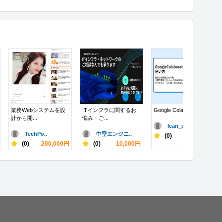
業務Webシステムを設
ITインフラに関するお
Google Colabora...
計から開...
悩み・ご...
lean_d..
TechPo..
中堅エンジニ..
-
(0)
2,000円
-
(0)
200,000円
-
(0)
10,000円