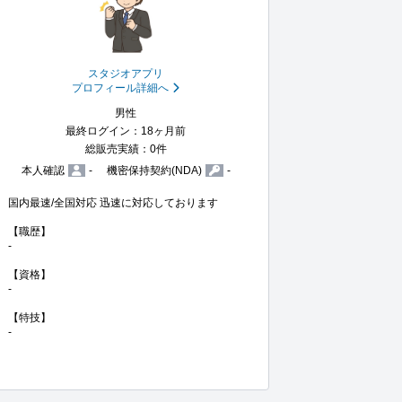
スタジオアプリ
プロフィール詳細へ
男性
最終ログイン：18ヶ月前
総販売実績：0件
本人確認
-
機密保持契約(NDA)
-
国内最速/全国対応 迅速に対応しております

【職歴】

-

【資格】

-

【特技】

-