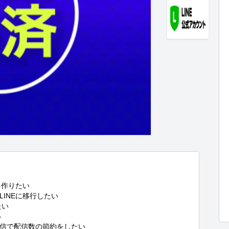
作りたい

NEに移行したい

い



信で配信数の節約をしたい
