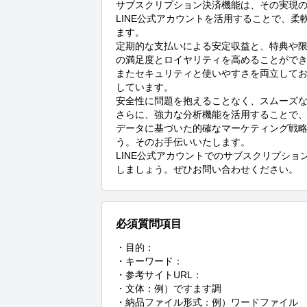
サブスクリプション決済機能は、その実現の
LINE公式アカウントを活用することで、
ます。

定期的な支払いによる安定収益と、特典や
の満足度とロイヤリティを高めることができ
またセキュリティと使いやすさを両立して
しています。

安全性に問題を抱えることなく、スムーズな
さらに、強力な分析機能を活用することで、
データに基づいた的確なマーケティング戦
う。そのお手伝いいたします。

LINE公式アカウントでのサブスクリプシ
しましょう。ぜひお問い合わせください。
必須質問項目
・目的：

・キーワード：

・参考サイトURL：

・文体：例）ですます調

・納品ファイル形式：例）ワードファイル