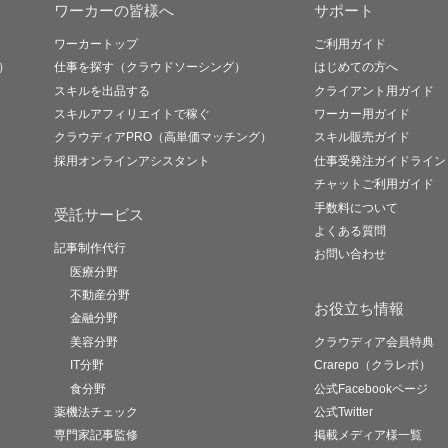
ワーカーの皆様へ
サポート
ワーカートップ
ご利用ガイド
）
仕事を探す（クラウドソーシング）
はじめての方へ
スキルを出品する
クライアント用ガイド
スキルアフィリエイトで稼ぐ
ワーカー用ガイド
クラウディアPRO（高単価マッチング）
スキル販売ガイド
採用オンラインアシスタント
仕事受発注ガイドライン
チャットご利用ガイド
手数料について
受託サービス
よくある質問
記事制作代行
お問い合わせ
医療分野
不動産分野
お役立ち情報
金融分野
美容分野
クラウディア会員特典
IT分野
Crarepo（クラレポ）
食分野
公式Facebookページ
薬機法チェック
公式Twitter
専門家記事監修
掲載メディア様一覧