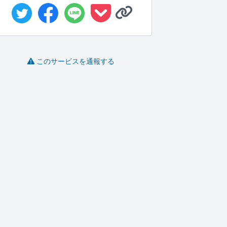
このサービスを通報する
Web・業務システム開
VB.NETの開発ができま
Shopify EC サイトを...
I
発を請け...
す
か