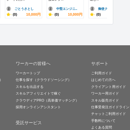
ごとうさとし
中堅エンジニ..
御使クルト
-
(0)
10,000円
-
(0)
10,000円
-
(0)
10,000円
ワーカーの皆様へ
サポート
ワーカートップ
ご利用ガイド
）
仕事を探す（クラウドソーシング）
はじめての方へ
スキルを出品する
クライアント用ガイド
スキルアフィリエイトで稼ぐ
ワーカー用ガイド
クラウディアPRO（高単価マッチング）
スキル販売ガイド
採用オンラインアシスタント
仕事受発注ガイドライン
チャットご利用ガイド
手数料について
受託サービス
よくある質問