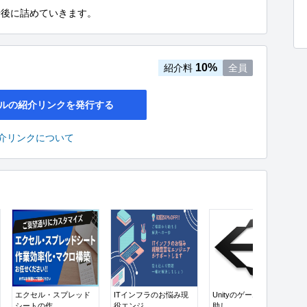
せ後に詰めていきます。
10%
紹介料
全員
ルの紹介リンクを発行する
介リンクについて
エクセル・スプレッド
ITインフラのお悩み現
Unityのゲーム制作を補
シートの作...
役エンジ...
助し...