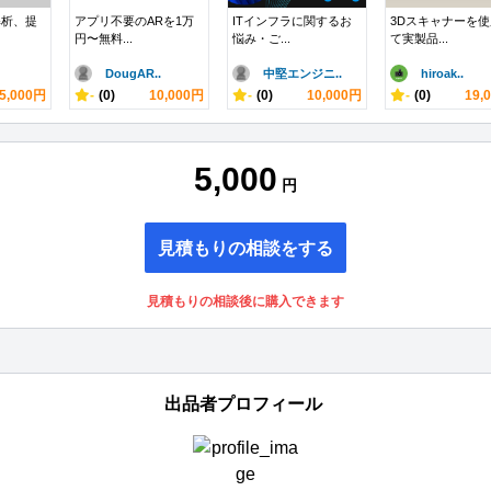
解析、提
アプリ不要のARを1万
ITインフラに関するお
3Dスキャナーを
円〜無料...
悩み・ご...
て実製品...
DougAR..
中堅エンジニ..
hiroak..
5,000円
-
(0)
10,000円
-
(0)
10,000円
-
(0)
19,
5,000
円
見積もりの相談をする
見積もりの相談後に購入できます
出品者プロフィール