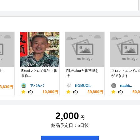
...
Excelマクロで集計・帳
FileMaker台帳整理を
フロントエンドの
票作...
行...
ができます
アパカバ
KOMUGI..
ttaakk..
3,630円
-
(0)
10,000円
-
(0)
39,800円
-
(0)
50,
2,000
円
納品予定日：5日後