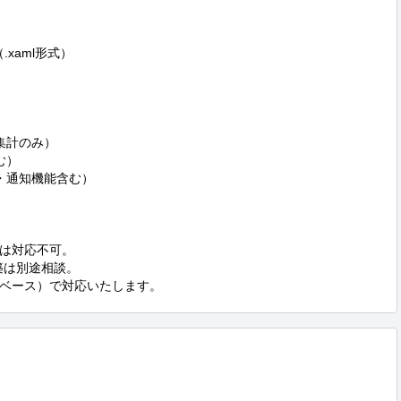
（.xaml形式）

集計のみ）

）

・通知機能含む）

は対応不可。

境構築は別途相談。

ベース）で対応いたします。