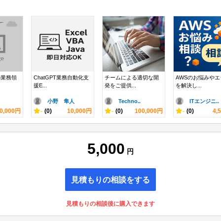
の業務領
ChatGPT業務自動化支
チームによる適切な開
AWSのお悩みやエ
援E...
発をご提供...
を解決し...
小野 隼人
Techno..
ITエンジニ..
0,000円
-
(0)
10,000円
-
(0)
100,000円
-
(0)
4,
5,000
円
見積もりの相談をする
見積もりの相談後に購入できます