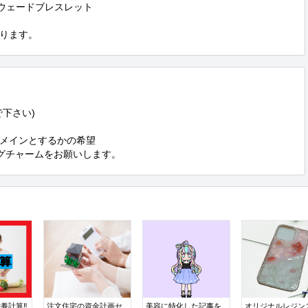
ウェードブレスレット

ります。
下さい)

メインとするかの希望

ッグチャームをお願いします。
養計算‼
注文住宅の資金計画セ
美容に特化した記事を
オリジナルレジン