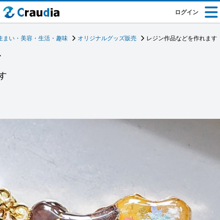
ログイン
住まい・美容・生活・趣味
オリジナルグッズ販売
レジン作品などを作れます
す
す