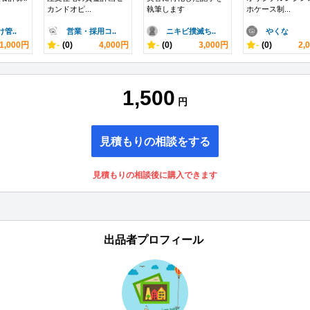
カンドオピ...
執筆します
ホケース制...
管..
営業・採用コ..
ニキビ撲滅ち..
やくな
1,000円
-
(0)
4,000円
-
(0)
3,000円
-
(0)
2,
1,500
円
見積もりの相談をする
見積もりの相談後に購入できます
出品者プロフィール