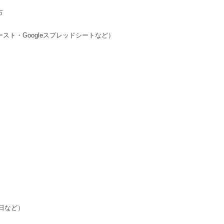
方
スト・Googleスプレッドシートなど）
日など）