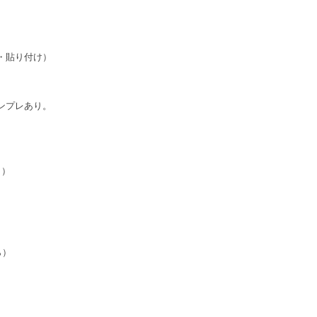
・貼り付け）
ンプレあり。
目）
ら）