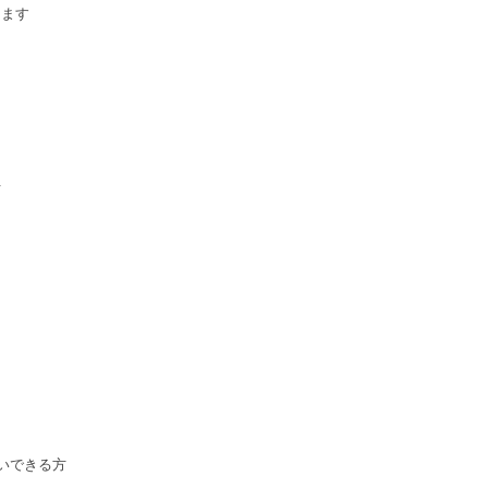
じます
方
いできる方