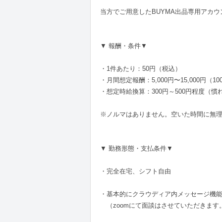
当方でご用意したBUYMA出品専用アカ
▼ 報酬・条件▼
・1件あたり：50円（税込）
・月間想定報酬：5,000円〜15,000円（1
・想定時給換算：300円～500円程度（慣
※ノルマはありません。空いた時間に無
▼ 勤務形態・支払条件▼
・完全在宅、シフト自由
・基本的にクラウディア内メッセージ機
（zoomにて面談はさせていただきます