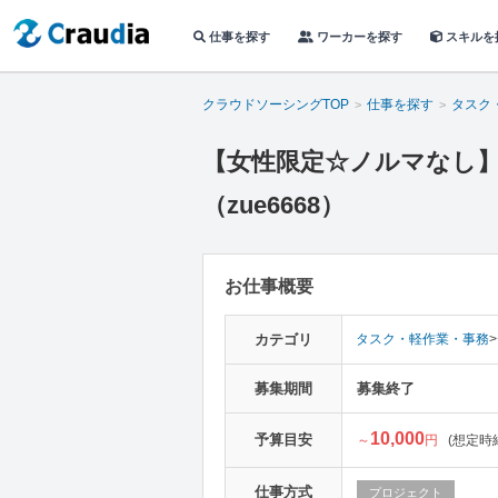
仕事を探す
ワーカーを探す
スキルを
クラウドソーシングTOP
仕事を探す
タスク
【女性限定☆ノルマなし
（zue6668）
お仕事概要
カテゴリ
タスク・軽作業・事務
>
募集期間
募集終了
10,000
予算目安
～
円
(想定時給
仕事方式
プロジェクト