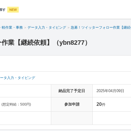
探す
NEW
・軽作業・事務
データ入力・タイピング
急募！ツイッターフォロー作業【継続
業【継続依頼】（ybn8277）
ータ入力・タイピング
納品完了予定日
2025年04月09日
20
参加申請
(想定時給：500円)
件