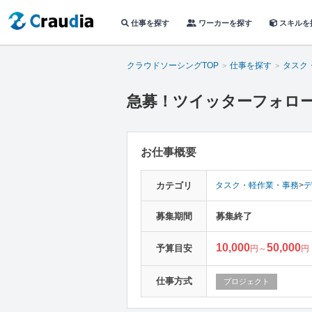
仕事を探す
ワーカーを探す
スキルを
クラウドソーシングTOP
仕事を探す
タスク
急募！ツイッターフォロー作
お仕事概要
カテゴリ
タスク・軽作業・事務
>
デ
募集期間
募集終了
10,000
50,000
予算目安
円～
円
仕事方式
プロジェクト