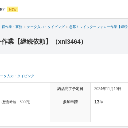
探す
NEW
・軽作業・事務
データ入力・タイピング
急募！ツイッターフォロー作業【継続
業【継続依頼】（xnl3464）
ータ入力・タイピング
納品完了予定日
2024年11月19日
13
参加申請
(想定時給：500円)
件