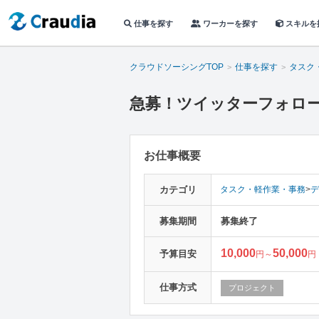
仕事を探す
ワーカーを探す
スキルを
クラウドソーシングTOP
仕事を探す
タスク
急募！ツイッターフォロー作
お仕事概要
カテゴリ
タスク・軽作業・事務
>
デ
募集期間
募集終了
10,000
50,000
予算目安
円～
円
仕事方式
プロジェクト