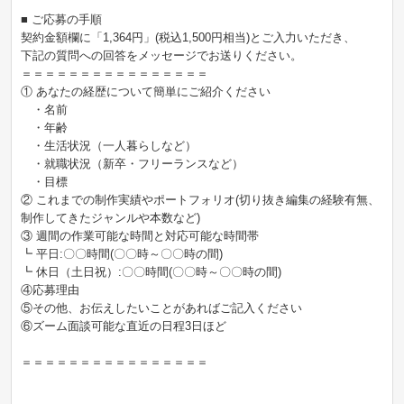
■ ご応募の手順
契約金額欄に「1,364円」(税込1,500円相当)とご入力いただき、
下記の質問への回答をメッセージでお送りください。
＝＝＝＝＝＝＝＝＝＝＝＝＝＝＝＝
① あなたの経歴について簡単にご紹介ください
・名前
・年齢
・生活状況（一人暮らしなど）
・就職状況（新卒・フリーランスなど）
・目標
② これまでの制作実績やポートフォリオ(切り抜き編集の経験有無、
制作してきたジャンルや本数など)
③ 週間の作業可能な時間と対応可能な時間帯
┗ 平日:〇〇時間(〇〇時～〇〇時の間)
┗ 休日（土日祝）:〇〇時間(〇〇時～〇〇時の間)
④応募理由
⑤その他、お伝えしたいことがあればご記入ください
⑥ズーム面談可能な直近の日程3日ほど
＝＝＝＝＝＝＝＝＝＝＝＝＝＝＝＝