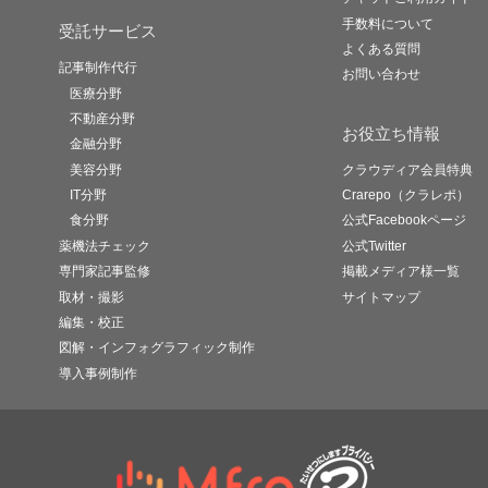
手数料について
受託サービス
よくある質問
記事制作代行
お問い合わせ
医療分野
不動産分野
お役立ち情報
金融分野
美容分野
クラウディア会員特典
IT分野
Crarepo（クラレポ）
食分野
公式Facebookページ
薬機法チェック
公式Twitter
専門家記事監修
掲載メディア様一覧
取材・撮影
サイトマップ
編集・校正
図解・インフォグラフィック制作
導入事例制作