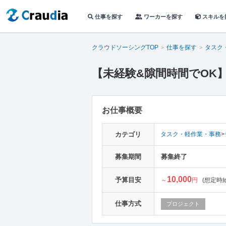
仕事を探す
ワーカーを探す
スキルを
クラウドソーシングTOP
仕事を探す
タスク
【未経験&隙間時間でOK】
お仕事概要
カテゴリ
タスク・軽作業・事務
>
募集期間
募集終了
10,000
予算目安
～
円
(想定時給：
仕事方式
プロジェクト