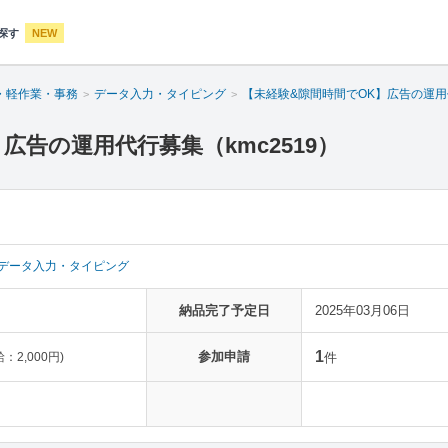
探す
NEW
・軽作業・事務
データ入力・タイピング
【未経験&隙間時間でOK】広告の運
広告の運用代行募集（kmc2519）
データ入力・タイピング
納品完了予定日
2025年03月06日
1
参加申請
2,000円)
件