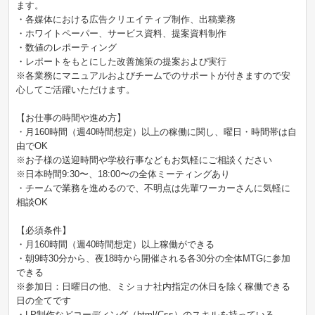
ます。
・各媒体における広告クリエイティブ制作、出稿業務
・ホワイトペーパー、サービス資料、提案資料制作
・数値のレポーティング
・レポートをもとにした改善施策の提案および実行
※各業務にマニュアルおよびチームでのサポートが付きますので安
心してご活躍いただけます。
【お仕事の時間や進め方】
・月160時間（週40時間想定）以上の稼働に関し、曜日・時間帯は自
由でOK
※お子様の送迎時間や学校行事などもお気軽にご相談ください
※日本時間9:30〜、18:00〜の全体ミーティングあり
・チームで業務を進めるので、不明点は先輩ワーカーさんに気軽に
相談OK
【必須条件】
・月160時間（週40時間想定）以上稼働ができる
・朝9時30分から、夜18時から開催される各30分の全体MTGに参加
できる
※参加日：日曜日の他、ミショナ社内指定の休日を除く稼働できる
日の全てです
・LP制作などコーディング（html/Css）のスキルを持っている