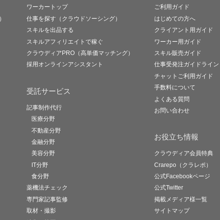
ワーカートップ
ご利用ガイド
）
仕事を探す（クラウドソーシング）
はじめての方へ
スキルを出品する
クライアント用ガイド
スキルアフィリエイトで稼ぐ
ワーカー用ガイド
クラウディアPRO（高単価マッチング）
スキル販売ガイド
採用オンラインアシスタント
仕事受発注ガイドライン
チャットご利用ガイド
手数料について
受託サービス
よくある質問
記事制作代行
お問い合わせ
医療分野
不動産分野
お役立ち情報
金融分野
美容分野
クラウディア会員特典
IT分野
Crarepo（クラレポ）
食分野
公式Facebookページ
薬機法チェック
公式Twitter
専門家記事監修
掲載メディア様一覧
取材・撮影
サイトマップ