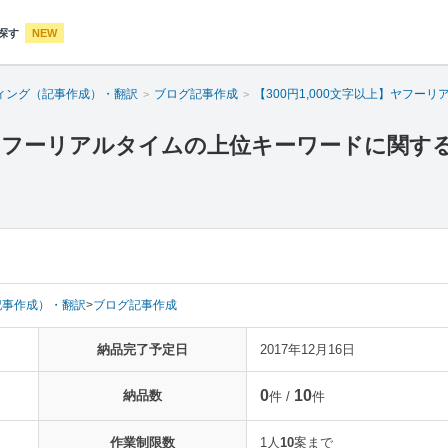
探す
NEW
ィング（記事作成）・翻訳
ブログ記事作成
【300円1,000文字以上】ヤフ
上】ヤフーリアルタイムの上位キーワードに関す
記事作成）・翻訳
>
ブログ記事作成
納品完了予定日
2017年12月16日
0
10
納品数
件 /
件
作業制限数
1人
10
案まで