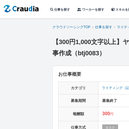
仕事を探す
ワーカーを探す
スキルを
クラウドソーシングTOP
仕事を探す
ライテ
【300円1,000文字以
事作成（btj0083）
お仕事概要
カテゴリ
ライティング（
募集期間
募集終了
300
報酬額
円
仕事方式
タスク