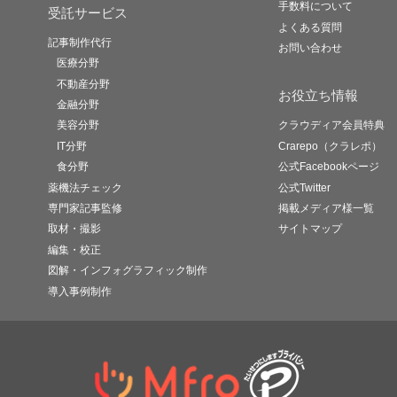
手数料について
受託サービス
よくある質問
記事制作代行
お問い合わせ
医療分野
不動産分野
お役立ち情報
金融分野
美容分野
クラウディア会員特典
IT分野
Crarepo（クラレポ）
食分野
公式Facebookページ
薬機法チェック
公式Twitter
専門家記事監修
掲載メディア様一覧
取材・撮影
サイトマップ
編集・校正
図解・インフォグラフィック制作
導入事例制作