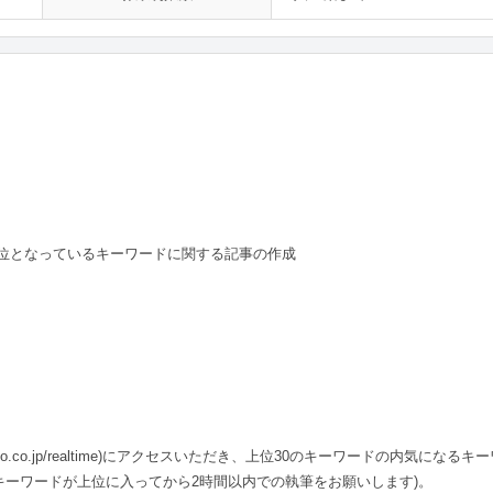
位となっているキーワードに関する記事の作成
yahoo.co.jp/realtime)にアクセスいただき、上位30のキーワードの内気になるキ
キーワードが上位に入ってから2時間以内での執筆をお願いします)。