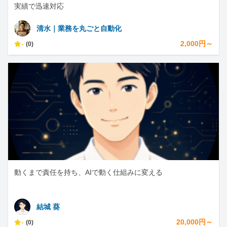
実績で迅速対応
清水｜業務を丸ごと自動化
-
2,000円～
(0)
動くまで責任を持ち、AIで動く仕組みに変える
結城 葵
-
20,000円～
(0)