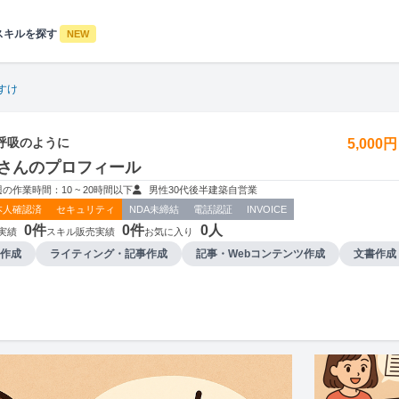
スキルを探す
NEW
すけ
呼吸のように
5,000
さんのプロフィール
週の作業時間：10 ~ 20時間以下
男性
30代後半
建築
自営業
本人確認済
セキュリティ
NDA未締結
電話認証
INVOICE
0件
0件
0人
実績
スキル販売実績
お気に入り
作成
ライティング・記事作成
記事・Webコンテンツ作成
文書作成