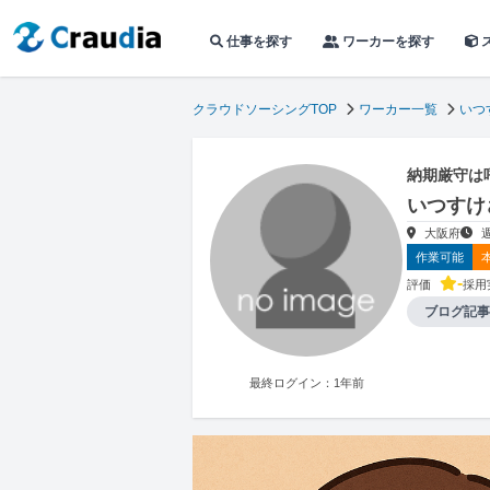
仕事を探す
ワーカーを探す
クラウドソーシングTOP
ワーカー一覧
いつ
納期厳守は
いつすけ
大阪府
作業可能
-
評価
採用
ブログ記事
最終ログイン：1年前