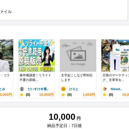
ァイル
事・コラ
著作権譲渡！リライト
文字起こしなど即対応
日英のマーケティ
不要の原稿...
します
グ、文章等を...
とみ
だいすけ＠電..
ひろと
Nikaid..
5,000円
-
(0)
10,000円
-
(0)
1,000円
-
(0)
10,
10,000
円
納品予定日：7日後