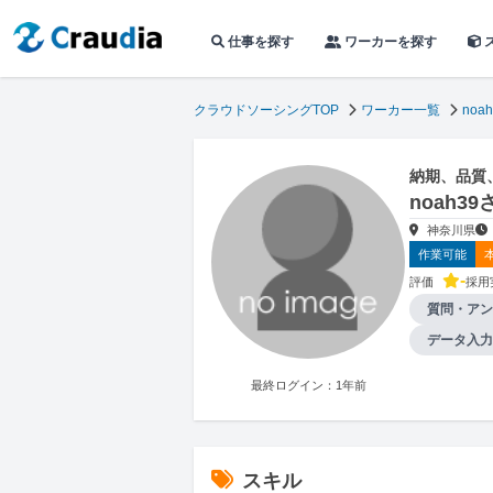
仕事を探す
ワーカーを探す
クラウドソーシングTOP
ワーカー一覧
noah
納期、品質
noah3
神奈川県
作業可能
-
評価
採用
質問・アン
データ入力
最終ログイン：1年前
スキル