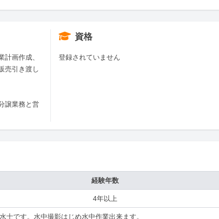
資格
業計画作成、
登録されていません
販売引き渡し
分譲業務と営
経験年数
4年以上
水士です。水中撮影はじめ水中作業出来ます。