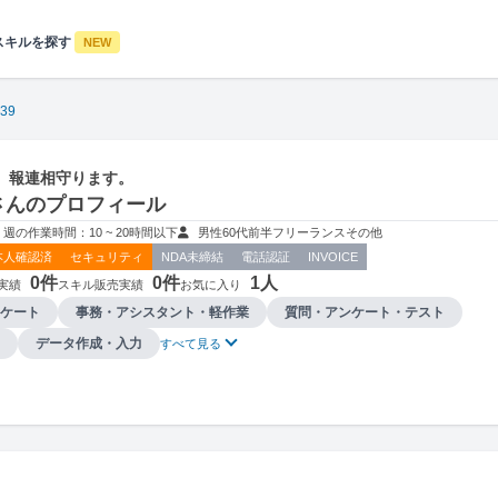
スキルを探す
NEW
39
、報連相守ります。
9さんのプロフィール
週の作業時間：10 ~ 20時間以下
男性
60代前半
フリーランス
その他
本人確認済
セキュリティ
NDA未締結
電話認証
INVOICE
0件
0件
1人
実績
スキル販売実績
お気に入り
ケート
事務・アシスタント・軽作業
質問・アンケート・テスト
データ作成・入力
すべて見る