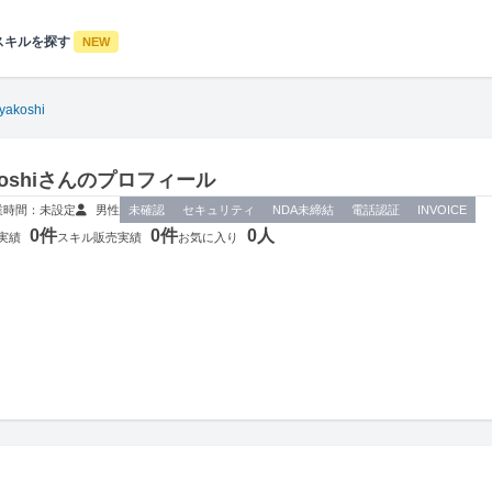
スキルを探す
NEW
yakoshi
akoshiさんのプロフィール
業時間：未設定
男性
未確認
セキュリティ
NDA未締結
電話認証
INVOICE
0件
0件
0人
実績
スキル販売実績
お気に入り