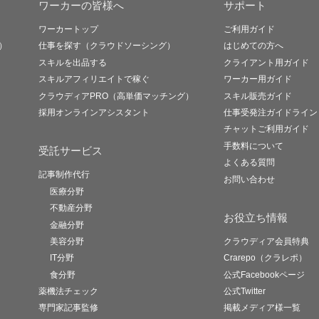
ワーカーの皆様へ
サポート
ワーカートップ
ご利用ガイド
）
仕事を探す（クラウドソーシング）
はじめての方へ
スキルを出品する
クライアント用ガイド
スキルアフィリエイトで稼ぐ
ワーカー用ガイド
クラウディアPRO（高単価マッチング）
スキル販売ガイド
採用オンラインアシスタント
仕事受発注ガイドライン
チャットご利用ガイド
手数料について
受託サービス
よくある質問
記事制作代行
お問い合わせ
医療分野
不動産分野
お役立ち情報
金融分野
美容分野
クラウディア会員特典
IT分野
Crarepo（クラレポ）
食分野
公式Facebookページ
薬機法チェック
公式Twitter
専門家記事監修
掲載メディア様一覧