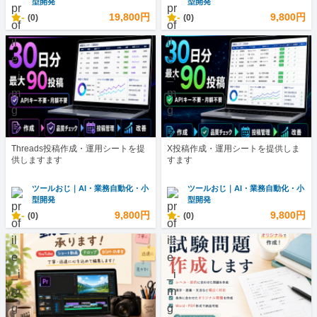
型開発
型開発
-
19,800円
-
9,800円
(0)
(0)
Threads投稿作成・運用シートを提
X投稿作成・運用シートを提供しま
供しますます
すます
ツールおじ｜AI・業務自動化・小
ツールおじ｜AI・業務自動化・小
型開発
型開発
-
9,800円
-
9,800円
(0)
(0)