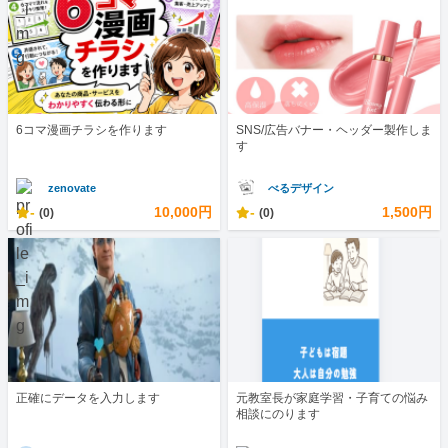
6コマ漫画チラシを作ります
SNS/広告バナー・ヘッダー製作しま
す
zenovate
べるデザイン
-
10,000円
-
1,500円
(0)
(0)
正確にデータを入力します
元教室長が家庭学習・子育ての悩み
相談にのります