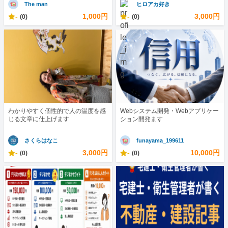
The man
ヒロアカ好き
-
1,000円
-
3,000円
(0)
(0)
わかりやすく個性的で人の温度を感
Webシステム開発・Webアプリケー
じる文章に仕上げます
ション開発ます
さくらはなこ
funayama_199611
-
3,000円
-
10,000円
(0)
(0)