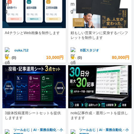
A4チラシとWeb画像を制作します
頼もしい営業マンに変身するパンフ
レットを制作します
ouka.712
B面スタジオ
-
10,000円
-
80,000円
(0)
(0)
3媒体投稿運用シートセットを提供
note記事作成・運用シートを提供し
しますます
ますます
ツールおじ｜AI・業務自動化・小
ツールおじ｜AI・業務自動化・小