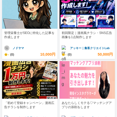
管理栄養士がSEOに特化した記事を
初回限定｜漫画風チラシ・SNS広告
作成します
画像を1点制作します
ノドヤマ
アッキー｜集客クリエイトLab
-
10,000円
-
50,000円
(0)
(0)
「初めて登録キャンペーン」漫画広
あなたらしくモテる♡マッチングア
告チラシを制作します
プリの添削をします