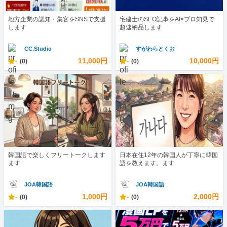
地方企業の認知・集客をSNSで支援
宅建士のSEO記事をAI×プロ知見で
します
超速納品します
CC.Studio
すがわらとくお
-
11,000円
-
10,000円
(0)
(0)
韓国語で楽しくフリートークします
日本在住12年の韓国人が丁寧に韓国
ます
語を教えます。ます
JOA韓国語
JOA韓国語
-
1,000円
-
2,000円
(0)
(0)