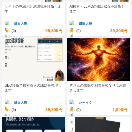
サイトの導線と計測環境を診断しま
AI検索・LLMOの露出状況を診断し
す
ます
鎌田大輝
鎌田大輝
-
59,800円
-
39,800円
(0)
(0)
SEO診断で検索流入の課題を整理し
皆さんの愚痴や相談を私なりにお聞
ます
きします
鎌田大輝
たーっく
-
39,800円
-
1,500円
(0)
(0)