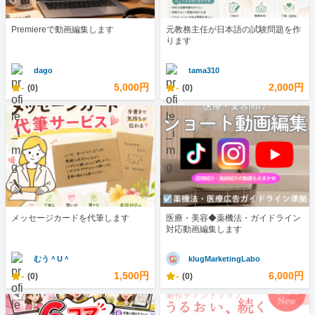
Premiereで動画編集します
元教務主任が日本語の試験問題を作
ります
dago
tama310
-
5,000円
-
2,000円
(0)
(0)
メッセージカードを代筆します
医療・美容◆薬機法・ガイドライン
対応動画編集します
むう＾U＾
klugMarketingLabo
-
1,500円
-
6,000円
(0)
(0)