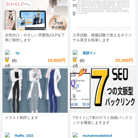
女性向け・やさしい雰囲気のLPを丁
入学試験，模擬試験で使えるオリジ
寧に制作します
ナル英文を執筆します
-fy-
英語マン
-
19,800円
-
20,000円
(0)
(0)
イラスト制作します
7サイトに7本のゲスト投稿バックリ
ンクを構築しますます
RaiRa_1021
muhammadabdull