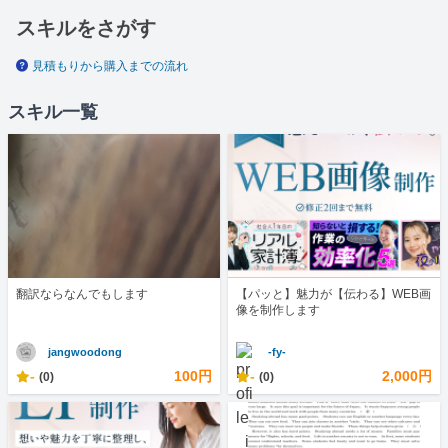
スキルをさがす
見積もりから購入までの流れ
スキル一覧
翻訳ならなんでもします
【パッと】魅力が【伝わる】WEB画
像を制作します
jangwoodong
-fy-
-
100円
-
2,000円
(0)
(0)