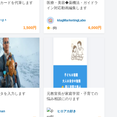
カードを代筆します
医療・美容◆薬機法・ガイドラ
イン対応動画編集します
＾U＾
klugMarketingLabo
1,500円
-
6,000円
(0)
タを入力します
元教室長が家庭学習・子育ての
悩み相談にのります
man
ヒロアカ好き