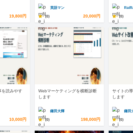
英語マン
RaiR
19,800円
-
20,000円
-
(0)
(0)
事を読みやす
Webマーケティングを横断診断
サイトの導
します
します
鎌田大輝
鎌田
10,000円
-
198,000円
-
(0)
(0)