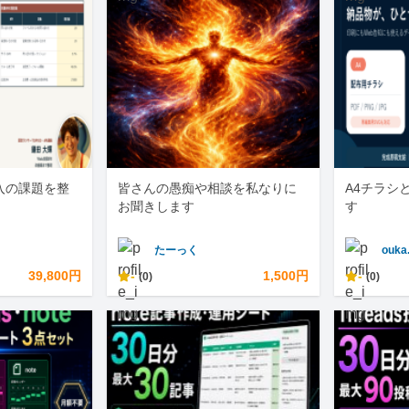
入の課題を整
皆さんの愚痴や相談を私なりに
A4チラシ
お聞きします
す
たーっく
ouka
39,800円
-
1,500円
-
(0)
(0)