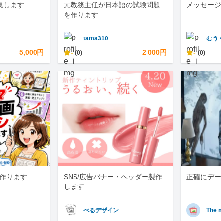
編集します
元教務主任が日本語の試験問題
メッセージ
を作ります
tama310
むう
5,000円
-
2,000円
-
(0)
(0)
を作ります
SNS/広告バナー・ヘッダー製作
正確にデー
します
べるデザイン
The 