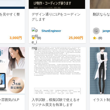
ータを見やすく整
デザイン通りにLPをコーディン
翻訳ならな
グします
ShunEngineer
jang
3,000円
-
25,000円
-
(0)
(0)
雰囲気のLP
入学試験，模擬試験で使えるオ
イラスト制
す
リジナル英文を執筆します