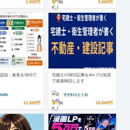
1,000円
-
3,000円
(0)
認知・集客をSNSで
宅建士のSEO記事をAI×プロ知見
で超速納品します
tudio
すがわらとくお
11,000円
-
10,000円
(0)