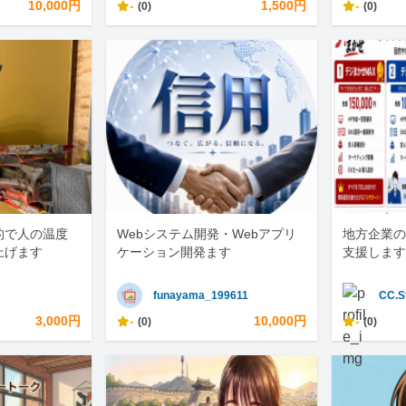
10,000円
-
1,500円
-
(0)
(0)
的で人の温度
Webシステム開発・Webアプリ
地方企業の
上げます
ケーション開発ます
支援します
funayama_199611
CC.S
3,000円
-
10,000円
-
(0)
(0)