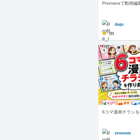
Premiereで動画
dago
-
(0)
6コマ漫画チラシ
zenovate