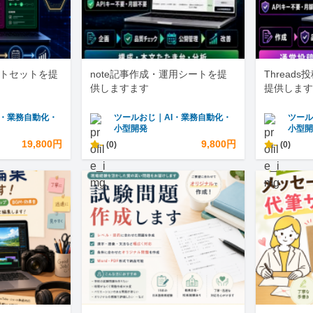
ートセットを提
note記事作成・運用シートを提
Thread
供しますます
提供します
I・業務自動化・
ツールおじ｜AI・業務自動化・
ツール
小型開発
小型
19,800円
-
9,800円
-
(0)
(0)