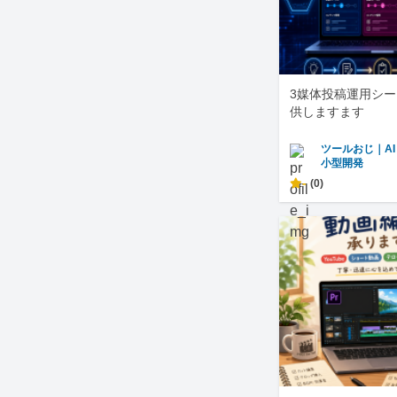
3媒体投稿運用シ
供しますます
ツールおじ｜A
小型開発
-
(0)