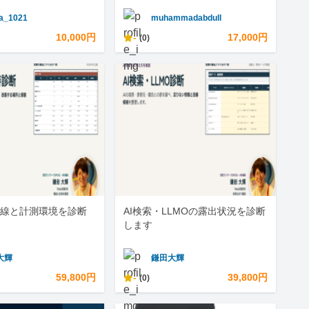
a_1021
muhammadabdull
10,000円
-
17,000円
(0)
線と計測環境を診断
AI検索・LLMOの露出状況を診断
します
大輝
鎌田大輝
59,800円
-
39,800円
(0)