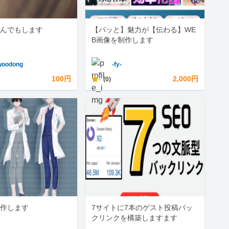
んでもします
【パッと】魅力が【伝わる】WE
B画像を制作します
woodong
-fy-
100円
-
2,000円
(0)
作します
7サイトに7本のゲスト投稿バッ
クリンクを構築しますます