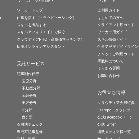
ワーカートップ
ご利用ガイド
）
仕事を探す（クラウドソーシング）
はじめての方へ
スキルを出品する
クライアント用ガイド
スキルアフィリエイトで稼ぐ
ワーカー用ガイド
クラウディアPRO（高単価マッチング）
スキル販売ガイド
採用オンラインアシスタント
仕事受発注ガイドライン
チャットご利用ガイド
手数料について
受託サービス
よくある質問
記事制作代行
お問い合わせ
医療分野
不動産分野
お役立ち情報
金融分野
美容分野
クラウディア会員特典
IT分野
Crarepo（クラレポ）
食分野
公式Facebookページ
薬機法チェック
公式Twitter
専門家記事監修
掲載メディア様一覧