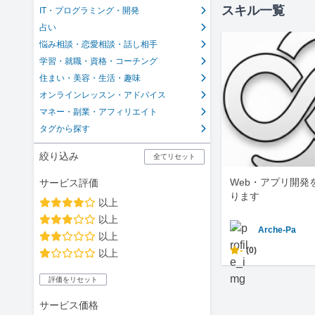
スキル一覧
IT・プログラミング・開発
占い
悩み相談・恋愛相談・話し相手
学習・就職・資格・コーチング
住まい・美容・生活・趣味
オンラインレッスン・アドバイス
マネー・副業・アフィリエイト
タグから探す
絞り込み
全てリセット
Web・アプリ開発
サービス評価
ります
以上
以上
Arche-Pa
以上
-
(0)
以上
評価をリセット
サービス価格