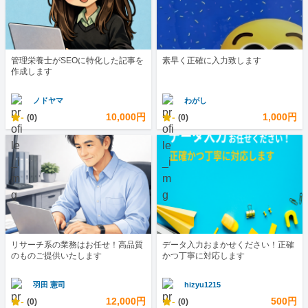
管理栄養士がSEOに特化した記事を
素早く正確に入力致します
作成します
ノドヤマ
わがし
-
10,000円
-
1,000円
(0)
(0)
リサーチ系の業務はお任せ！高品質
データ入力おまかせください！正確
のものご提供いたします
かつ丁寧に対応します
羽田 憲司
hizyu1215
-
12,000円
-
500円
(0)
(0)