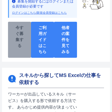
募集を開始するにはログインまたは
会員登録が必要です
ログインはこちら
|
新規会員登録はこちら
今す
ご利
他者
ぐ募
用ガ
の案
集す
イド
件を
る
はこ
見て
ちら
みる
スキルから探してMS Excelの仕事を
依頼する
ワーカーが出品しているスキル（サー
ビス）を購入する形で依頼する方法で
す。 あらかじめ提供内容が決まってい