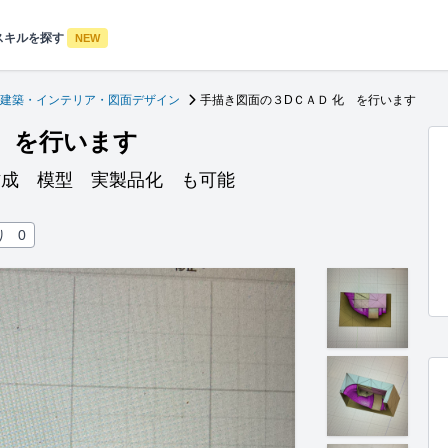
スキルを探す
NEW
建築・インテリア・図面デザイン
手描き図面の３DＣＡＤ 化 を行います
 を行います
作成 模型 実製品化 も可能
り
0