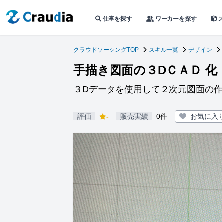
仕事を探す
ワーカーを探す
クラウドソーシングTOP
スキル一覧
デザイン
手描き図面の３DＣＡＤ 化
３Dデータを使用して２次元図面の
評価
-
販売実績
0件
お気に入