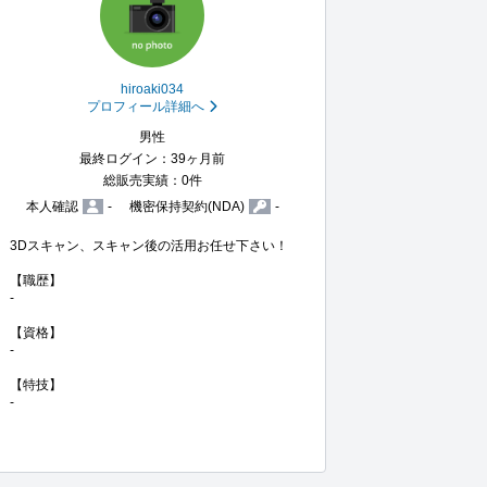
hiroaki034
プロフィール詳細へ
男性
最終ログイン：39ヶ月前
総販売実績：0件
本人確認
-
機密保持契約(NDA)
-
3Dスキャン、スキャン後の活用お任せ下さい！

【職歴】

-

【資格】

-

【特技】

-