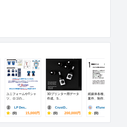
ユニフォームやTシャ
3Dプリンター用データ
紙媒体各種、デザイン
ツ、ロゴの...
作成、S...
案件、制作...
LP Des..
CrustD..
4Tuneb..
-
(0)
15,000円
-
(0)
200,000円
-
(0)
100,000円