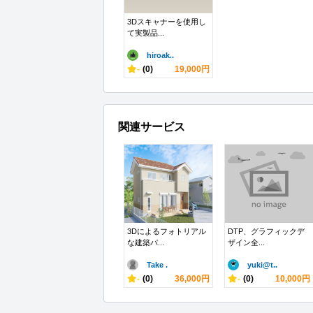
3Dスキャナーを使用し
て実製品...
hiroak..
-
(0)
19,000円
関連サービス
3Dによるフォトリアル
DTP、グラフィックデ
な建築パ...
ザイン全...
Take .
yuki@t..
-
(0)
36,000円
-
(0)
10,000円