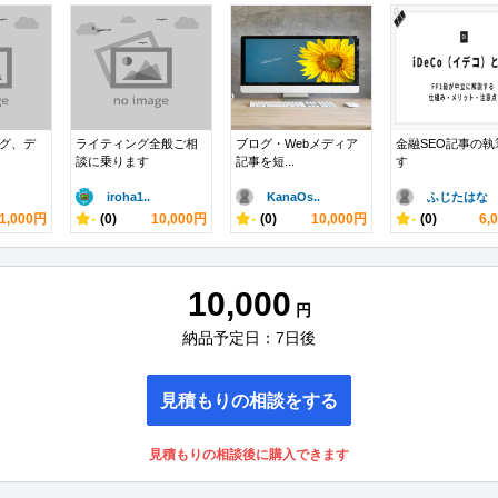
ング、デ
ライティング全般ご相
ブログ・Webメディア
金融SEO記事の執
談に乗ります
記事を短...
す
iroha1..
KanaOs..
ふじたはな
1,000円
-
(0)
10,000円
-
(0)
10,000円
-
(0)
6,
10,000
円
納品予定日：7日後
見積もりの相談をする
見積もりの相談後に購入できます