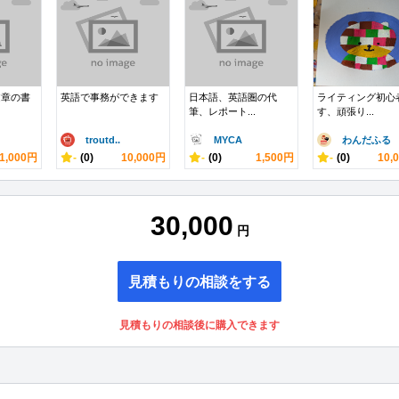
文章の書
英語で事務ができます
日本語、英語圏の代
ライティング初心
筆、レポート...
す、頑張り...
troutd..
MYCA
わんだふる
1,000円
-
(0)
10,000円
-
(0)
1,500円
-
(0)
10,
30,000
円
見積もりの相談をする
見積もりの相談後に購入できます