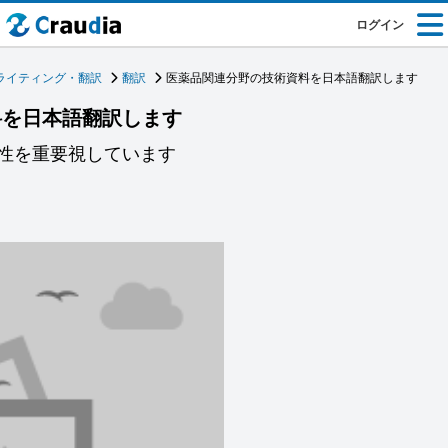
ログイン
ライティング・翻訳
翻訳
医薬品関連分野の技術資料を日本語翻訳します
料を日本語翻訳します
性を重要視しています