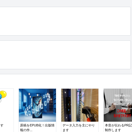
ます
原稿をEPUB化！出版情
データ入力を主にやり
本音が伝わるPR
報の作...
ます
制作します