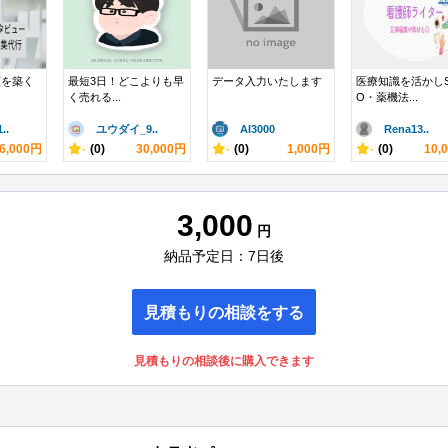
頼を築く
最短3日！どこよりも早
データ入力いたします
医療知識を活かしS
く売れる...
O・薬機法...
..
ユウダイ_9..
AI3000
Rena13..
6,000円
-
(0)
30,000円
-
(0)
1,000円
-
(0)
10,
3,000
円
納品予定日：7日後
見積もりの相談をする
見積もりの相談後に購入できます