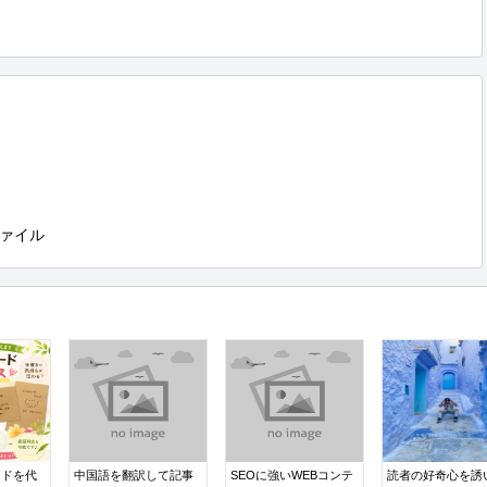
ァイル
ードを代
中国語を翻訳して記事
SEOに強いWEBコンテ
読者の好奇心を誘