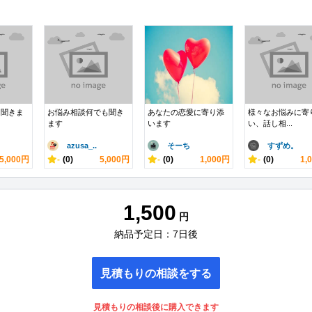
も聞きま
お悩み相談何でも聞き
あなたの恋愛に寄り添
様々なお悩みに寄
ます
います
い、話し相...
azusa_..
そーち
すずめ。
5,000円
-
(0)
5,000円
-
(0)
1,000円
-
(0)
1,
1,500
円
納品予定日：7日後
見積もりの相談をする
見積もりの相談後に購入できます