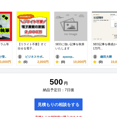
コラム等
【リライト不要】すぐ
SEOに強い記事を執筆
SEO記事を構成か
出せる電子...
いたします
1万円...
管..
ビジネスサポ..
ayaxxp..
鎌田大輝
3,000円
-
(0)
2,000円
-
(0)
10,000円
-
(0)
10,
500
円
納品予定日：7日後
見積もりの相談をする