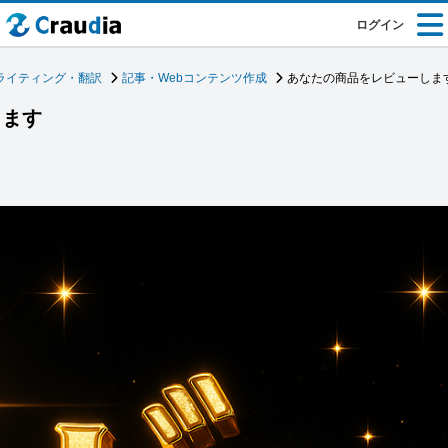
ログイン
ライティング・翻訳
記事・Webコンテンツ作成
あなたの商品をレビューしま
します