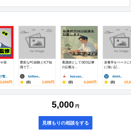
食や栄
豊富なPC経験とICT知
看護師としてSEO記事
栄養学をベースにS
識で丁...
の記載を...
に強い記...
管..
bellwo..
kazuas..
dietit..
3,000円
-
(0)
3,000円
-
(0)
6,000円
-
(0)
10,
5,000
円
見積もりの相談をする