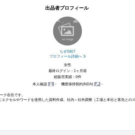
出品者プロフィール
ちず0907
プロフィール詳細へ
女性
最終ログイン：1ヶ月前
総販売実績：0件
本人確認
-
機密保持契約(NDA)
-
ーク在住です。

にエクセルやワードを使用した資料作成、社内～社外調整（工場と本社と客先との