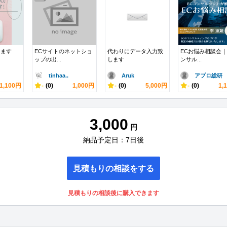
します
ECサイトのネットショ
代わりにデータ入力致
ECお悩み相談会｜
ップの出...
します
ンサル...
tinhaa..
Aruk
アプロ総研
1,100円
-
(0)
1,000円
-
(0)
5,000円
-
(0)
1,
3,000
円
納品予定日：7日後
見積もりの相談をする
見積もりの相談後に購入できます