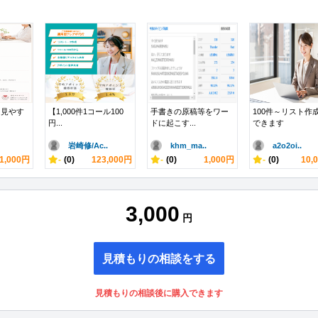
ら見やす
【1,000件1コール100
手書きの原稿等をワー
100件～リスト作
円...
ドに起こす...
できます
岩崎修/Ac..
khm_ma..
a2o2oi..
1,000円
-
(0)
123,000円
-
(0)
1,000円
-
(0)
10,
3,000
円
見積もりの相談をする
見積もりの相談後に購入できます