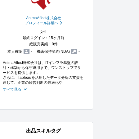
AnimaAffect株式会社
プロフィール詳細へ
女性
最終ログイン：15ヶ月前
総販売実績：0件
本人確認
-
機密保持契約(NDA)
-
AnimaAffect株式会社は、ITインフラ基盤の設
計・構築から保守運用まで、ワンストップでサ
ービスを提供します。

さらに、Tableauを活用したデータ分析の支援を
通じて、企業の経営判断の最適化や
すべて見る
出品スキルタグ