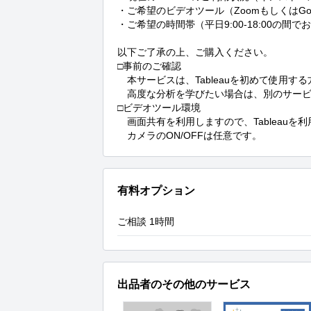
・ご希望のビデオツール（ZoomもしくはGoo
・ご希望の時間帯（平日9:00-18:00の間で
以下ご了承の上、ご購入ください。

□事前のご確認

　本サービスは、Tableauを初めて使用
　高度な分析を学びたい場合は、別のサービ
□ビデオツール環境

　画面共有を利用しますので、Tableauを
　カメラのON/OFFは任意です。
有料オプション
ご相談 1時間
出品者のその他のサービス