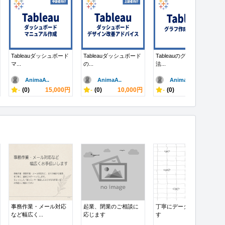
Tableauダッシュボード
Tableauダッシュボード
Tableauのグラフ作成方
マ...
の...
法...
AnimaA..
AnimaA..
AnimaA..
-
(0)
15,000円
-
(0)
10,000円
-
(0)
10,000円
事務作業・メール対応
起業、閉業のご相談に
丁寧にデータ入力しま
など幅広く...
応じます
す