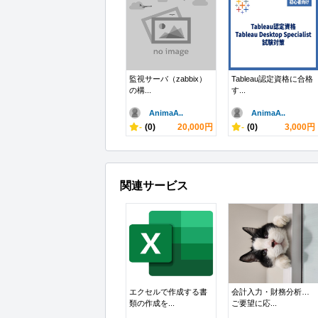
監視サーバ（zabbix）
Tableau認定資格に合格
の構...
す...
AnimaA..
AnimaA..
-
(0)
20,000円
-
(0)
3,000円
関連サービス
エクセルで作成する書
会計入力・財務分析…
類の作成を...
ご要望に応...