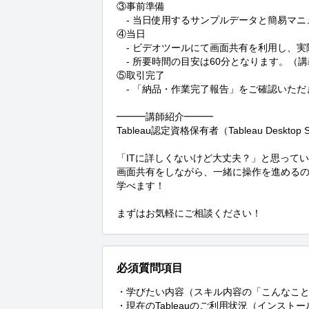
③事前準備

　- 当日使用するサンプルデータと簡易マニ
④当日

　- ビデオツールにて画面共有を利用し、実際に
　- 所要時間の目安は60分となります。（講義
⑤取引完了

　- 「納品・作業完了報告」をご確認いただ
━━━講師紹介━━━

Tableau認定資格保有者（Tableau Desktop Sp
「ITに詳しくないけど大丈夫？」と思ってい
画面共有をしながら、一緒に操作を進めるの
学べます！

まずはお気軽にご相談ください！
必須質問項目
・学びたい内容（スキル内容の「こんなこと
・現在のTableauのご利用状況（インスト