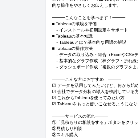
的な操作をやさしくお伝えします。

━━━こんなことを学べます！━━━

■ Tableauの環境を準備

　- インストールや初期設定をサポート

■ Tableauの基本知識

　- Tableauとは？基本的な用語の解説

■ Tableauの操作方法

　- データの取り込み・結合（ExcelやCS
　- 基本的なグラフ作成（棒グラフ・折れ線
　- ダッシュボード作成（複数のグラフをま
━━━こんな方におすすめ！━━━

☑ データを活用してみたいけど、何から始め
☑ 会社でデータ分析の導入を検討している方
☑ これからTableauを使ってみたい方

☑ Tableauをもっと使いこなせるようになり
━━━サービスの流れ━━━

①「見積もりの相談をする」ボタンをクリッ
②見積もり相談

③スキル購入
