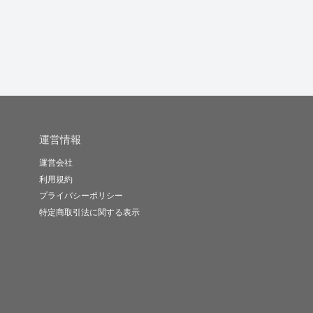
sakkun
Ko89
すずのき
-
(0)
10,000円
-
(0)
6,000円
-
(0)
10,000円
運営情報
運営会社
利用規約
プライバシーポリシー
特定商取引法に関する表示