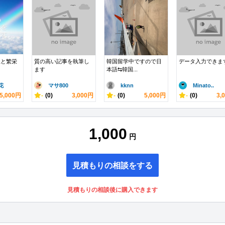
上と繁栄
質の高い記事を執筆し
韓国留学中ですので日
データ入力できま
ます
本語⇆韓国...
花
マサ800
kknn
Minato..
5,000円
-
(0)
3,000円
-
(0)
5,000円
-
(0)
3,
1,000
円
見積もりの相談をする
見積もりの相談後に購入できます