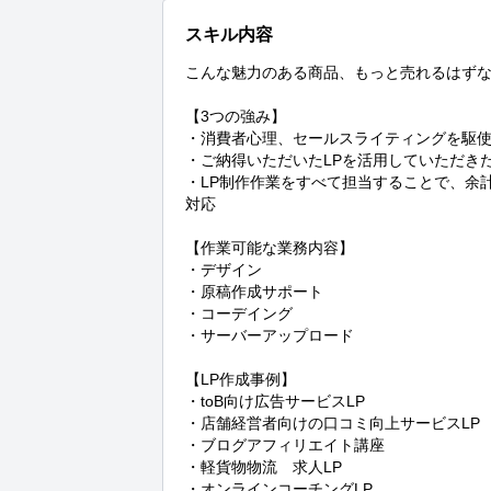
スキル内容
こんな魅力のある商品、もっと売れるはずな
【3つの強み】

・消費者心理、セールスライティングを駆使
・ご納得いただいたLPを活用していただきた
・LP制作作業をすべて担当することで、余
対応

【作業可能な業務内容】

・デザイン

・原稿作成サポート

・コーデイング

・サーバーアップロード

【LP作成事例】

・toB向け広告サービスLP

・店舗経営者向けの口コミ向上サービスLP

・ブログアフィリエイト講座

・軽貨物物流　求人LP

・オンラインコーチングLP
