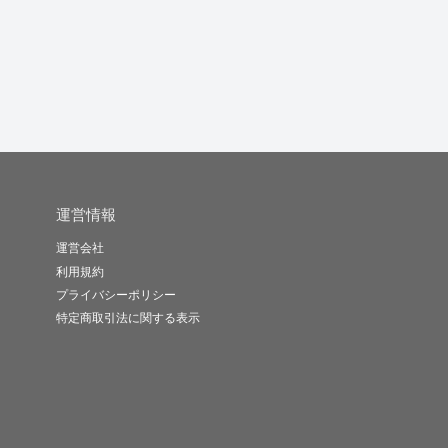
SAINT-..
sousou
CC.Stu..
-
(0)
49,500円
-
(0)
35,000円
-
(0)
11,000円
運営情報
運営会社
利用規約
プライバシーポリシー
特定商取引法に関する表示