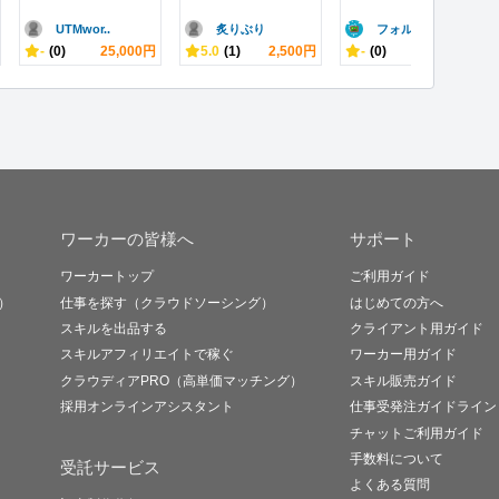
UTMwor..
炙りぶり
フォルミア
-
(0)
25,000円
5.0
(1)
2,500円
-
(0)
1,500円
ワーカーの皆様へ
サポート
ワーカートップ
ご利用ガイド
）
仕事を探す（クラウドソーシング）
はじめての方へ
スキルを出品する
クライアント用ガイド
スキルアフィリエイトで稼ぐ
ワーカー用ガイド
クラウディアPRO（高単価マッチング）
スキル販売ガイド
採用オンラインアシスタント
仕事受発注ガイドライン
チャットご利用ガイド
手数料について
受託サービス
よくある質問