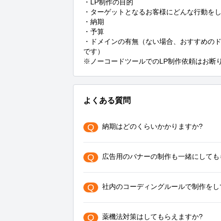
・LP制作の目的

・ターゲットとなるお客様にどんな行動をし
・納期

・予算

・ドメインの有無（ない場合、おすすめの
です）

※ノーコードツールでのLP制作依頼はお断
よくある質問
Q
納期はどのくらいかかりますか?
Q
広告用のバナーの制作も一緒にしても
Q
社内のコーディングルールで制作をし
Q
薬機法対策はしてもらえますか?