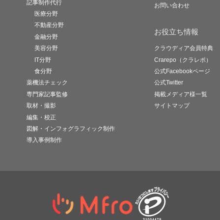
記事制作代行
お問い合わせ
医療分野
不動産分野
お役立ち情報
金融分野
美容分野
クラウディア会員特典
IT分野
Crarepo（クラレポ）
食分野
公式Facebookページ
薬機法チェック
公式Twitter
専門家記事監修
掲載メディア様一覧
取材・撮影
サイトマップ
編集・校正
図解・インフォグラフィック制作
導入事例制作