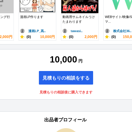
ィング行
漫画LP作ります
動画用サムネイルうけ
WEBサイト/映像/S
たまわります
マ...
漫画LP_髙..
tawasi..
株式会社36..
2,000円
-
(0)
10,000円
-
(0)
2,000円
-
(0)
150,
10,000
円
見積もりの相談をする
見積もりの相談後に購入できます
出品者プロフィール