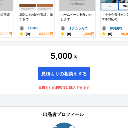
に短期間
200以上の制作実績。低
ホームページ制作いた
【中小企業様向け
予算で...
します
マホ対応の...
SAINT-..
オクムラカズ
仲川健司
0,000円
-
(0)
49,500円
-
(0)
1,000円
-
(0)
56,
5,000
円
見積もりの相談をする
見積もりの相談後に購入できます
出品者プロフィール